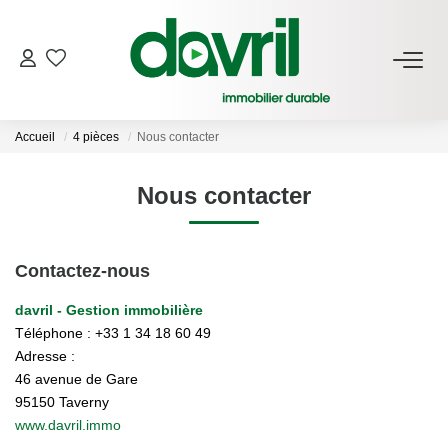
NOS BIENS
Accueil
4 pièces
Nous contacter
En Location
Gérés À Vendre
Nous contacter
GESTION LOCATIVE
Contactez-nous
davril - Gestion immobilière
ESTIMATION LOCATIVE
Téléphone :
+33 1 34 18 60 49
Adresse :
NOTRE AGENCE
46 avenue de Gare
95150
Taverny
Qui Sommes-Nous
www.davril.immo