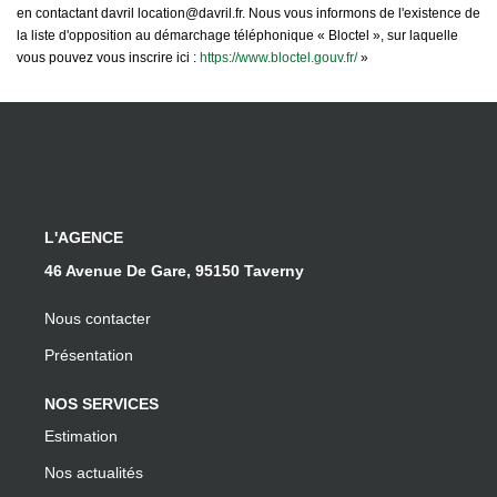
en contactant davril location@davril.fr. Nous vous informons de l'existence de
la liste d'opposition au démarchage téléphonique « Bloctel », sur laquelle
vous pouvez vous inscrire ici :
https://www.bloctel.gouv.fr/
»
L'AGENCE
46 Avenue De Gare, 95150 Taverny
Nous contacter
Présentation
NOS SERVICES
Estimation
Nos actualités