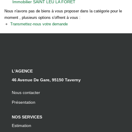
Immobilier SAINT LEU LA FORET
Notre Équipe
Nous n'avons pas de biens à vous proposer dans la catégorie pour le
Nos Actualités
moment , plusieurs options s'offrent à vous :
Transmettez-nous votre demande
EXTRANET
Davril Immo
Gestion
L'AGENCE
CONTACT
46 Avenue De Gare, 95150 Taverny
Nous contacter
Présentation
NOS SERVICES
Estimation