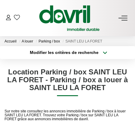
NOS BIENS
Accueil
A louer
Parking / box
SAINT LEU LA FORET
En Location
Modifier les critères de recherche
Gérés À Vendre
Type de transaction
Localisation
Acheter
Localisation
Location Parking / box SAINT LEU
Type de bien
GESTION LOCATIVE
Sélectionnez...
Surface min
LA FORET - Parking / box a louer à
SAINT LEU LA FORET
Plus de critères
Budget max
ESTIMATION LOCATIVE
Créer une alerte
Sur notre site consultez les annonces immobilière de Parking / box à louer
NOTRE AGENCE
SAINT LEU LA FORET. Trouvez votre Parking / box sur SAINT LEU LA
FORET grâce aux annonces immobilières de davril.
Qui Sommes-Nous