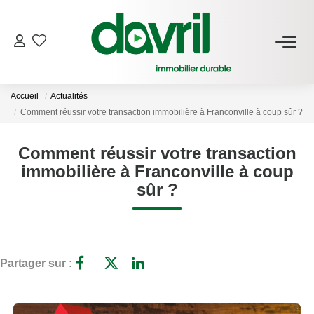
NOS BIENS
Accueil
Actualités
En Location
Comment réussir votre transaction immobilière à Franconville à coup sûr ?
Gérés À Vendre
Comment réussir votre transaction
immobilière à Franconville à coup
GESTION LOCATIVE
sûr ?
ESTIMATION LOCATIVE
NOTRE AGENCE
Partager sur :
Qui Sommes-Nous