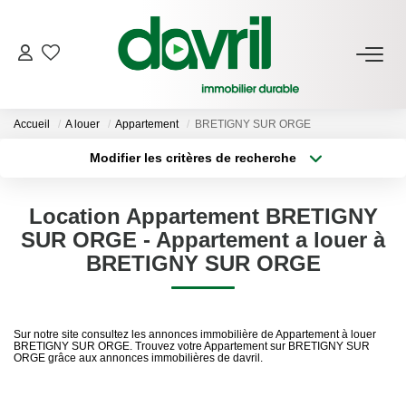
NOS BIENS
Accueil
A louer
Appartement
BRETIGNY SUR ORGE
En Location
Modifier les critères de recherche
Gérés À Vendre
Type de transaction
Localisation
Acheter
Localisation
Location Appartement BRETIGNY
Type de bien
GESTION LOCATIVE
Sélectionnez...
Surface min
SUR ORGE - Appartement a louer à
BRETIGNY SUR ORGE
Plus de critères
Budget max
ESTIMATION LOCATIVE
Créer une alerte
Sur notre site consultez les annonces immobilière de Appartement à louer
NOTRE AGENCE
BRETIGNY SUR ORGE. Trouvez votre Appartement sur BRETIGNY SUR
ORGE grâce aux annonces immobilières de davril.
Qui Sommes-Nous