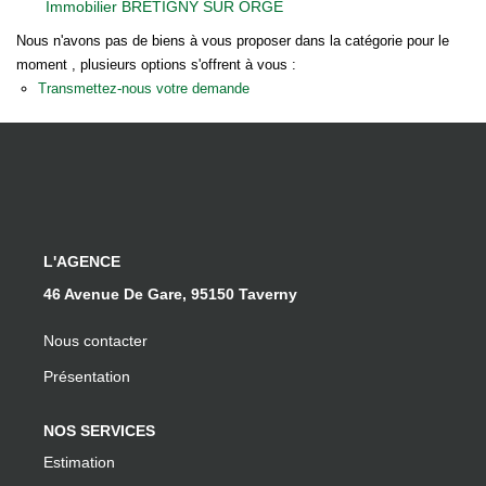
Immobilier BRETIGNY SUR ORGE
Notre Équipe
Nous n'avons pas de biens à vous proposer dans la catégorie pour le
Nos Actualités
moment , plusieurs options s'offrent à vous :
Transmettez-nous votre demande
EXTRANET
Davril Immo
Gestion
L'AGENCE
CONTACT
46 Avenue De Gare, 95150 Taverny
Nous contacter
Présentation
NOS SERVICES
Estimation