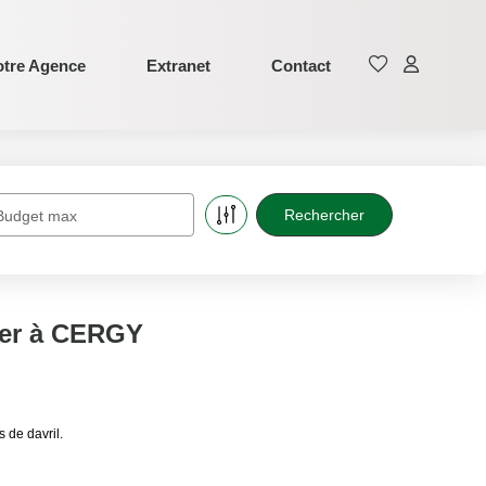
tre Agence
Extranet
Contact
Budget max
uer à CERGY
 de davril.