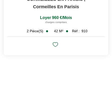
Cormeilles En Parisis
Loyer 960 €/mois
charges comprises
42
M²
Réf :
910
2
Pièce(s)