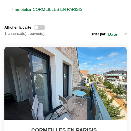
Notre Équipe
Immobilier CORMEILLES EN PARISIS
Nos Actualités
Afficher la carte
EXTRANET
1 annonce(s) trouvée(s)
Trier par
Davril Immo
Gestion
CONTACT
CORMEILLES EN PARISIS
,