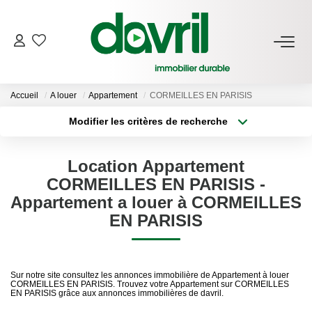
NOS BIENS
Accueil
A louer
Appartement
CORMEILLES EN PARISIS
En Location
Modifier les critères de recherche
Gérés À Vendre
Type de transaction
Localisation
Acheter
Localisation
Location Appartement
Type de bien
GESTION LOCATIVE
Sélectionnez...
Surface min
CORMEILLES EN PARISIS -
Appartement a louer à CORMEILLES
Plus de critères
Budget max
ESTIMATION LOCATIVE
EN PARISIS
Créer une alerte
NOTRE AGENCE
Sur notre site consultez les annonces immobilière de Appartement à louer
CORMEILLES EN PARISIS. Trouvez votre Appartement sur CORMEILLES
Qui Sommes-Nous
EN PARISIS grâce aux annonces immobilières de davril.