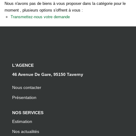
Notre Équipe
Nous n'avons pas de biens à vous proposer dans la catégorie pour le
moment , plusieurs options s'offrent à vous :
Nos Actualités
Transmettez-nous votre demande
EXTRANET
Davril Immo
Gestion
L'AGENCE
46 Avenue De Gare, 95150 Taverny
CONTACT
Nous contacter
Présentation
NOS SERVICES
Estimation
Nos actualités