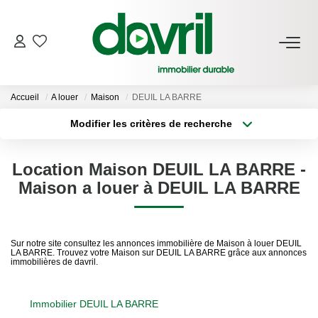
NOS BIENS
Accueil
A louer
Maison
DEUIL LA BARRE
En Location
Modifier les critères de recherche
Gérés À Vendre
Type de transaction
Localisation
Acheter
Localisation
Location Maison DEUIL LA BARRE -
Type de bien
GESTION LOCATIVE
Sélectionnez...
Surface min
Maison a louer à DEUIL LA BARRE
Plus de critères
Budget max
ESTIMATION LOCATIVE
Sur notre site consultez les annonces immobilière de Maison à louer DEUIL
LA BARRE. Trouvez votre Maison sur DEUIL LA BARRE grâce aux annonces
Créer une alerte
immobilières de davril.
NOTRE AGENCE
Qui Sommes-Nous
Immobilier DEUIL LA BARRE