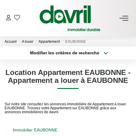
NOS BIENS
Accueil
A louer
Appartement
EAUBONNE
En Location
Modifier les critères de recherche
Gérés À Vendre
Type de transaction
Localisation
Acheter
Localisation
Location Appartement EAUBONNE -
Type de bien
GESTION LOCATIVE
Sélectionnez...
Surface min
Appartement a louer à EAUBONNE
Plus de critères
Budget max
ESTIMATION LOCATIVE
Sur notre site consultez les annonces immobilière de Appartement à louer
EAUBONNE. Trouvez votre Appartement sur EAUBONNE grâce aux
Créer une alerte
annonces immobilières de davril.
NOTRE AGENCE
Qui Sommes-Nous
Immobilier EAUBONNE