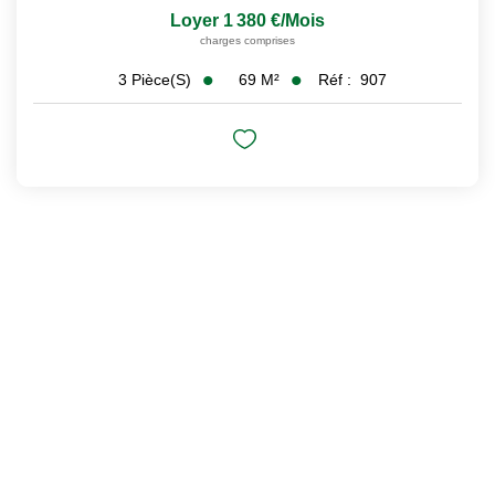
Loyer 1 380 €/mois
charges comprises
69
M²
Réf :
907
3
Pièce(s)