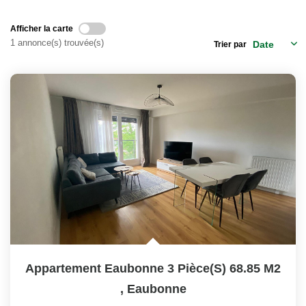
Notre Équipe
Nos Actualités
Afficher la carte
1 annonce(s) trouvée(s)
Trier par
EXTRANET
Davril Immo
Gestion
CONTACT
Appartement Eaubonne 3 Pièce(s) 68.85 M2
,
Eaubonne