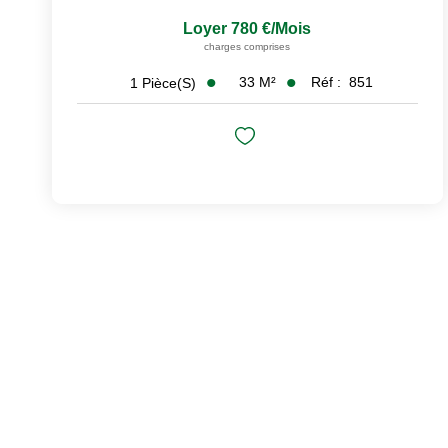
Loyer 780 €/mois
charges comprises
33
M²
Réf :
851
1
Pièce(s)