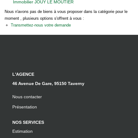
Immobilier JOUY LE MOUTIER
Notre Équipe
Nous n'avons pas de biens à vous proposer dans la catégorie pour le
Nos Actualités
moment , plusieurs options s'offrent à vous :
Transmettez-nous votre demande
EXTRANET
Davril Immo
Gestion
L'AGENCE
CONTACT
46 Avenue De Gare, 95150 Taverny
Nous contacter
Présentation
NOS SERVICES
Estimation