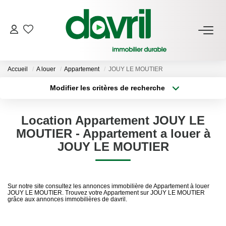
NOS BIENS
Accueil
A louer
Appartement
JOUY LE MOUTIER
En Location
Modifier les critères de recherche
Gérés À Vendre
Type de transaction
Localisation
Acheter
Localisation
Location Appartement JOUY LE
Type de bien
GESTION LOCATIVE
Sélectionnez...
Surface min
MOUTIER - Appartement a louer à
JOUY LE MOUTIER
Plus de critères
Budget max
ESTIMATION LOCATIVE
Créer une alerte
Sur notre site consultez les annonces immobilière de Appartement à louer
NOTRE AGENCE
JOUY LE MOUTIER. Trouvez votre Appartement sur JOUY LE MOUTIER
grâce aux annonces immobilières de davril.
Qui Sommes-Nous