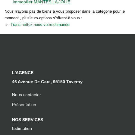
Immobilier MANTES LA JOLIE
Notre Équipe
Nous n'avons pas de biens à vous proposer dans la catégorie pour le
Nos Actualités
moment , plusieurs options s'offrent à vous :
Transmettez-nous votre demande
EXTRANET
Davril Immo
Gestion
L'AGENCE
CONTACT
46 Avenue De Gare, 95150 Taverny
Nous contacter
Présentation
NOS SERVICES
Estimation