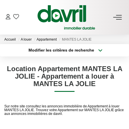
NOS BIENS
Accueil
A louer
Appartement
MANTES LA JOLIE
En Location
Modifier les critères de recherche
Gérés À Vendre
Type de transaction
Localisation
Acheter
Localisation
Location Appartement MANTES LA
Type de bien
GESTION LOCATIVE
Sélectionnez...
Surface min
JOLIE - Appartement a louer à
MANTES LA JOLIE
Plus de critères
Budget max
ESTIMATION LOCATIVE
Créer une alerte
Sur notre site consultez les annonces immobilière de Appartement à louer
NOTRE AGENCE
MANTES LA JOLIE. Trouvez votre Appartement sur MANTES LA JOLIE grâce
aux annonces immobilières de davril.
Qui Sommes-Nous