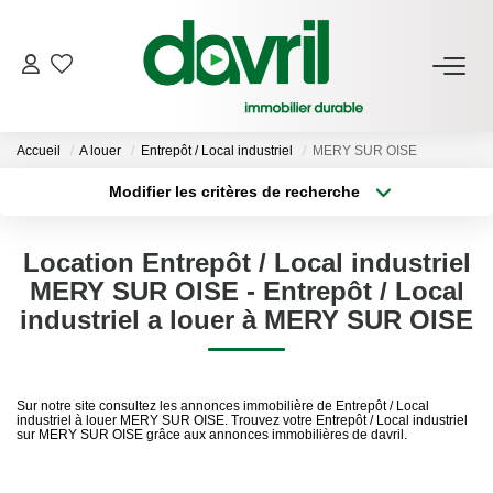
NOS BIENS
Accueil
A louer
Entrepôt / Local industriel
MERY SUR OISE
En Location
Modifier les critères de recherche
Gérés À Vendre
Type de transaction
Localisation
Acheter
Localisation
Location Entrepôt / Local industriel
Type de bien
GESTION LOCATIVE
Sélectionnez...
Surface min
MERY SUR OISE - Entrepôt / Local
industriel a louer à MERY SUR OISE
Plus de critères
Budget max
ESTIMATION LOCATIVE
Créer une alerte
Sur notre site consultez les annonces immobilière de Entrepôt / Local
NOTRE AGENCE
industriel à louer MERY SUR OISE. Trouvez votre Entrepôt / Local industriel
sur MERY SUR OISE grâce aux annonces immobilières de davril.
Qui Sommes-Nous