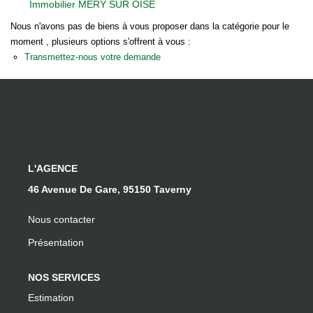
Immobilier MERY SUR OISE
Notre Équipe
Nous n'avons pas de biens à vous proposer dans la catégorie pour le
Nos Actualités
moment , plusieurs options s'offrent à vous :
Transmettez-nous votre demande
EXTRANET
Davril Immo
Gestion
L'AGENCE
CONTACT
46 Avenue De Gare, 95150 Taverny
Nous contacter
Présentation
NOS SERVICES
Estimation