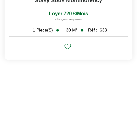
Soisy Sous Montmorency
Loyer 720 €/mois
charges comprises
30
M²
Réf :
633
1
Pièce(s)