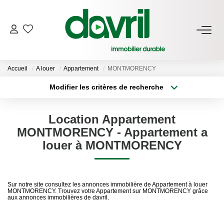
NOS BIENS
Accueil
A louer
Appartement
MONTMORENCY
En Location
Modifier les critères de recherche
Gérés À Vendre
Type de transaction
Localisation
Acheter
Localisation
Location Appartement
Type de bien
GESTION LOCATIVE
Sélectionnez...
Surface min
MONTMORENCY - Appartement a
louer à MONTMORENCY
Plus de critères
Budget max
ESTIMATION LOCATIVE
Créer une alerte
Sur notre site consultez les annonces immobilière de Appartement à louer
NOTRE AGENCE
MONTMORENCY. Trouvez votre Appartement sur MONTMORENCY grâce
aux annonces immobilières de davril.
Qui Sommes-Nous