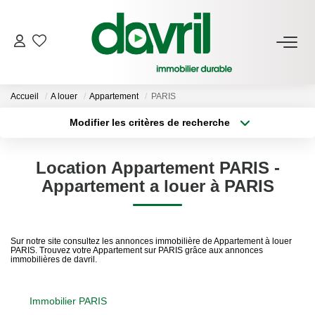
NOS BIENS
Accueil
A louer
Appartement
PARIS
En Location
Modifier les critères de recherche
Gérés À Vendre
Type de transaction
Localisation
Acheter
Localisation
Location Appartement PARIS -
Type de bien
GESTION LOCATIVE
Sélectionnez...
Surface min
Appartement a louer à PARIS
Plus de critères
Budget max
ESTIMATION LOCATIVE
Sur notre site consultez les annonces immobilière de Appartement à louer
PARIS. Trouvez votre Appartement sur PARIS grâce aux annonces
Créer une alerte
immobilières de davril.
NOTRE AGENCE
Qui Sommes-Nous
Immobilier PARIS