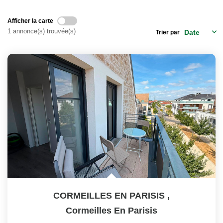
Notre Équipe
Nos Actualités
Afficher la carte
1 annonce(s) trouvée(s)
Trier par
EXTRANET
Davril Immo
Gestion
CONTACT
CORMEILLES EN PARISIS
,
Cormeilles En Parisis