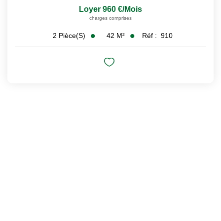
Loyer 960 €/mois
charges comprises
42
M²
Réf :
910
2
Pièce(s)