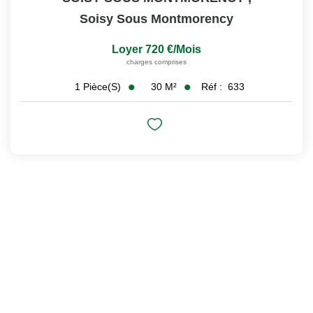
Soisy Sous Montmorency
Loyer 720 €/mois
charges comprises
30
M²
Réf :
633
1
Pièce(s)