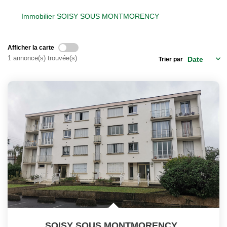
Notre Équipe
Immobilier SOISY SOUS MONTMORENCY
Nos Actualités
Afficher la carte
EXTRANET
1 annonce(s) trouvée(s)
Trier par
Davril Immo
Gestion
CONTACT
SOISY SOUS MONTMORENCY
,