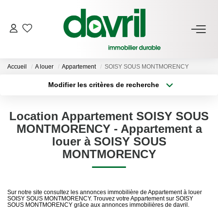
NOS BIENS
Accueil
A louer
Appartement
SOISY SOUS MONTMORENCY
En Location
Modifier les critères de recherche
Gérés À Vendre
Type de transaction
Localisation
Acheter
Localisation
Location Appartement SOISY SOUS
Type de bien
GESTION LOCATIVE
Sélectionnez...
Surface min
MONTMORENCY - Appartement a
louer à SOISY SOUS
Plus de critères
Budget max
ESTIMATION LOCATIVE
MONTMORENCY
Créer une alerte
NOTRE AGENCE
Sur notre site consultez les annonces immobilière de Appartement à louer
SOISY SOUS MONTMORENCY. Trouvez votre Appartement sur SOISY
Qui Sommes-Nous
SOUS MONTMORENCY grâce aux annonces immobilières de davril.