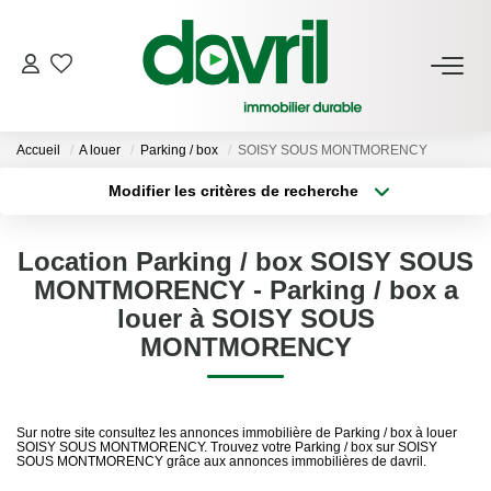
NOS BIENS
Accueil
A louer
Parking / box
SOISY SOUS MONTMORENCY
En Location
Modifier les critères de recherche
Gérés À Vendre
Localisation
Type de transaction
Location Parking / box SOISY SOUS
GESTION LOCATIVE
Type de bien
Surface min
MONTMORENCY - Parking / box a
louer à SOISY SOUS
ESTIMATION LOCATIVE
Plus de critères
Budget max
MONTMORENCY
Créer une alerte
NOTRE AGENCE
Sur notre site consultez les annonces immobilière de Parking / box à louer
Qui Sommes-Nous
SOISY SOUS MONTMORENCY. Trouvez votre Parking / box sur SOISY
SOUS MONTMORENCY grâce aux annonces immobilières de davril.
Notre Équipe