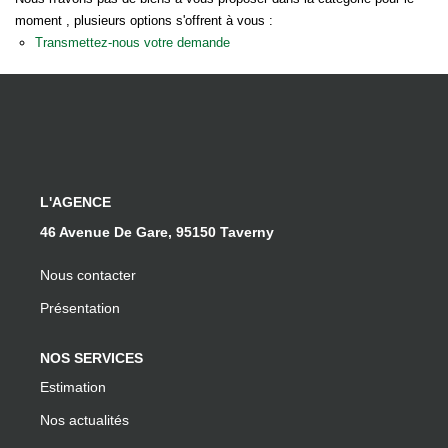
Notre Équipe
moment , plusieurs options s'offrent à vous :
Nos Actualités
Transmettez-nous votre demande
EXTRANET
Davril Immo
Gestion
L'AGENCE
46 Avenue De Gare, 95150 Taverny
CONTACT
Nous contacter
Présentation
NOS SERVICES
Estimation
Nos actualités