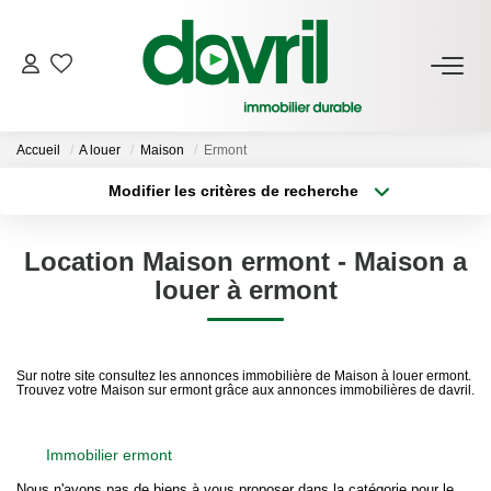
NOS BIENS
Accueil
A louer
Maison
Ermont
En Location
Modifier les critères de recherche
Gérés À Vendre
Type de transaction
Localisation
Acheter
Localisation
Location Maison ermont - Maison a
Type de bien
GESTION LOCATIVE
Sélectionnez...
Surface min
louer à ermont
Plus de critères
Budget max
ESTIMATION LOCATIVE
Sur notre site consultez les annonces immobilière de Maison à louer ermont.
Trouvez votre Maison sur ermont grâce aux annonces immobilières de davril.
Créer une alerte
NOTRE AGENCE
Immobilier ermont
Qui Sommes-Nous
Nous n'avons pas de biens à vous proposer dans la catégorie pour le