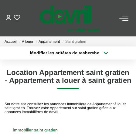
NOS BIENS
Accueil
A louer
Appartement
Saint gratien
En Location
Modifier les critères de recherche
Gérés À Vendre
Localisation
Type de transaction
Surface min
Location Appartement saint gratien
Type de bien
GESTION LOCATIVE
- Appartement a louer à saint gratien
Plus de critères
Budget max
ESTIMATION LOCATIVE
Créer une alerte
Sur notre site consultez les annonces immobilière de Appartement à louer
saint gratien. Trouvez votre Appartement sur saint gratien grâce aux
NOTRE AGENCE
annonces immobilières de davril.
Qui Sommes-Nous
Immobilier saint gratien
Notre Équipe