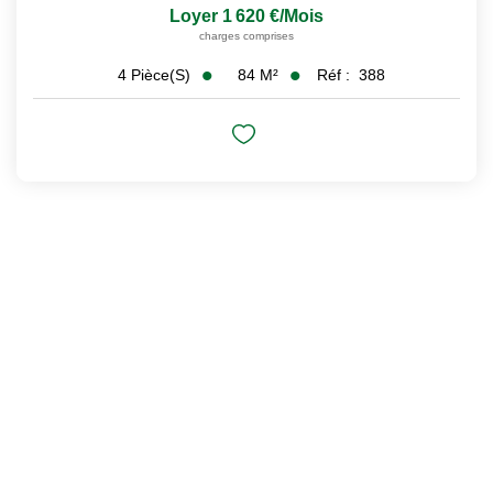
Loyer 1 620 €/mois
charges comprises
84
M²
Réf :
388
4
Pièce(s)