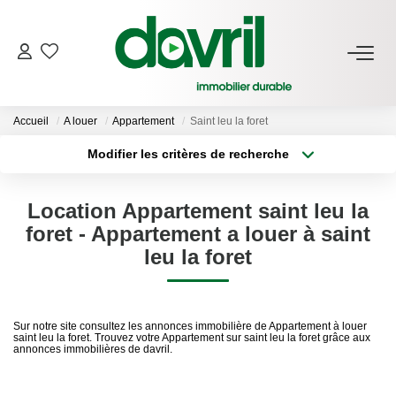
NOS BIENS
Accueil
A louer
Appartement
Saint leu la foret
En Location
Modifier les critères de recherche
Gérés À Vendre
Type de transaction
Localisation
Acheter
Localisation
Location Appartement saint leu la
Type de bien
GESTION LOCATIVE
Sélectionnez...
Surface min
foret - Appartement a louer à saint
leu la foret
Plus de critères
Budget max
ESTIMATION LOCATIVE
Créer une alerte
Sur notre site consultez les annonces immobilière de Appartement à louer
NOTRE AGENCE
saint leu la foret. Trouvez votre Appartement sur saint leu la foret grâce aux
annonces immobilières de davril.
Qui Sommes-Nous