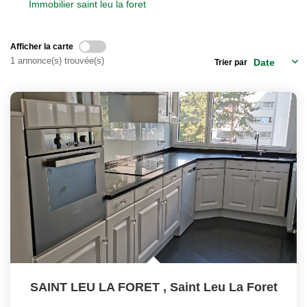
Immobilier saint leu la foret
Notre Équipe
Nos Actualités
Afficher la carte
1 annonce(s) trouvée(s)
Trier par
EXTRANET
Davril Immo
Gestion
CONTACT
SAINT LEU LA FORET
,
Saint Leu La Foret